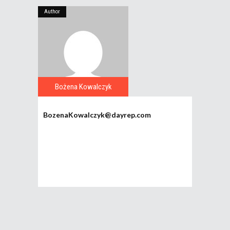
Author
Bożena Kowalczyk
BozenaKowalczyk@dayrep.com