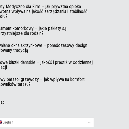
ety Medyczne dla Firm – jak prywatna opieka
wotna wpływa na jakość zarządzania i stabilność
ołu?
ament komórkowy – jakie pakiety są
orzystniejsze dla rodzin?
niane okna skrzynkowe – ponadczasowy design
irowany tradycją
owe bluzki damskie – jakość i prestiż w codziennej
zacji
wy parasol grzewczy – jak wpływa na komfort
kowników tarasu?
map
English