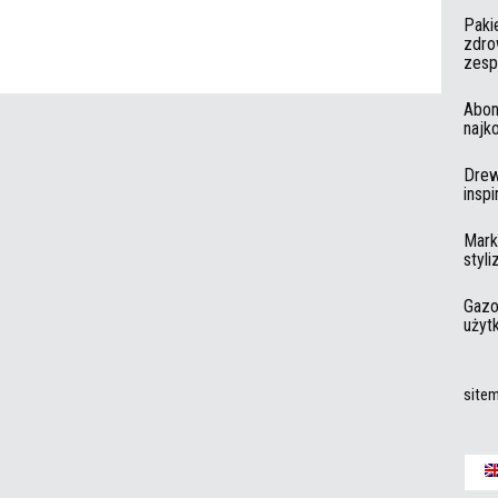
Paki
zdro
zesp
Abon
najk
Drew
insp
Mark
styli
Gazo
użyt
site