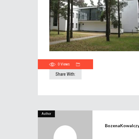
0
Views
Share With:
Author
BozenaKowalcz