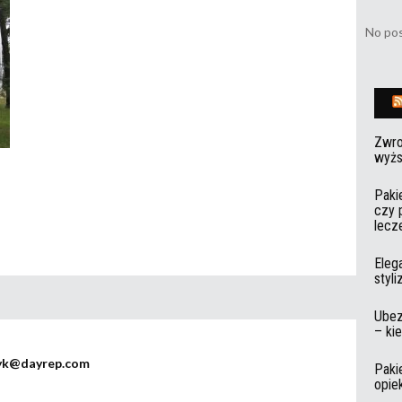
No pos
Zwro
wyżs
Paki
czy 
lecz
Eleg
styl
Ubez
– ki
yk@dayrep.com
Paki
opie