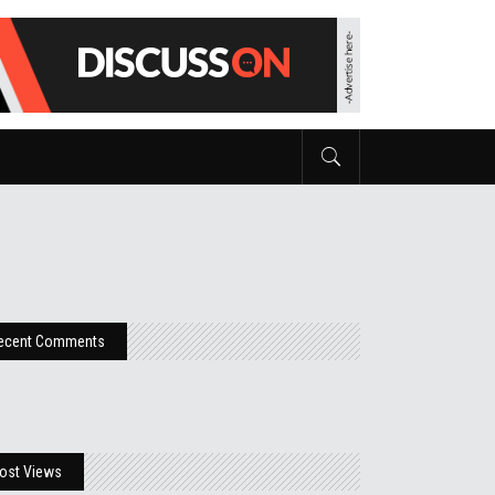
ecent Comments
ost Views