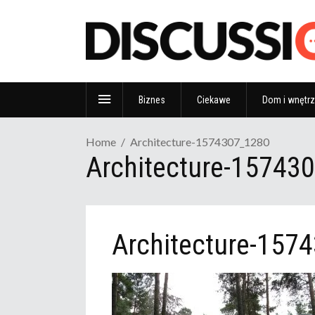
Biznes
Ciekawe
Dom i wnętr
Home
Architecture-1574307_1280
Architecture-15743
Architecture-157