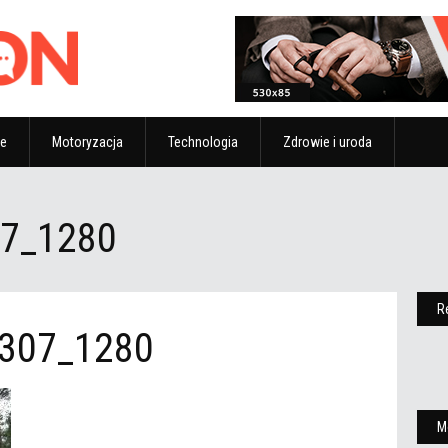
ze
Motoryzacja
Technologia
Zdrowie i uroda
07_1280
R
4307_1280
M