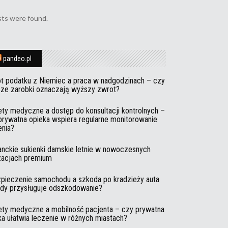
ts were found.
pandeo.pl
t podatku z Niemiec a praca w nadgodzinach – czy
ze zarobki oznaczają wyższy zwrot?
ety medyczne a dostęp do konsultacji kontrolnych –
prywatna opieka wspiera regularne monitorowanie
enia?
anckie sukienki damskie letnie w nowoczesnych
izacjach premium
pieczenie samochodu a szkoda po kradzieży auta
edy przysługuje odszkodowanie?
ety medyczne a mobilność pacjenta – czy prywatna
ka ułatwia leczenie w różnych miastach?