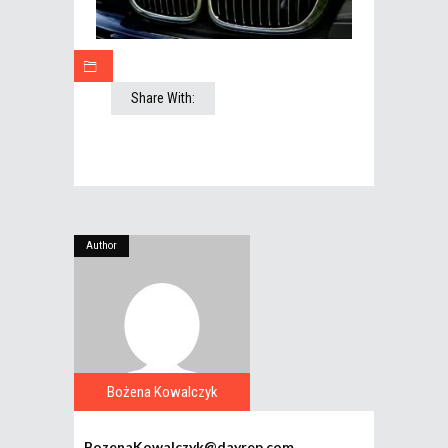
Share With:
Author
Bożena Kowalczyk
BozenaKowalczyk@dayrep.com