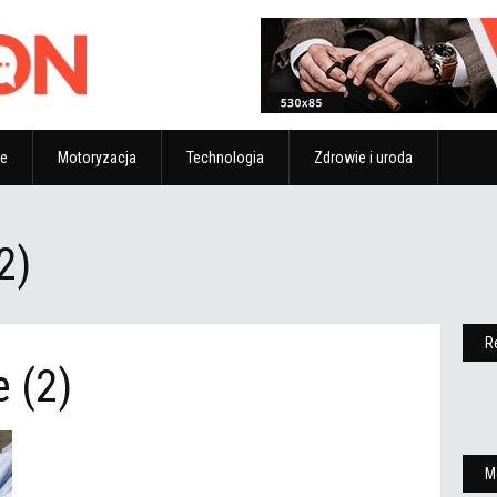
ze
Motoryzacja
Technologia
Zdrowie i uroda
2)
R
 (2)
M