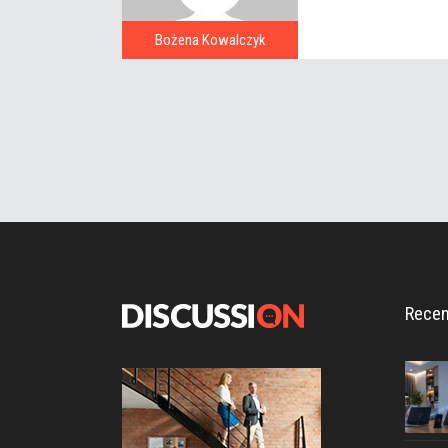
Bożena Kowalczyk
Recen