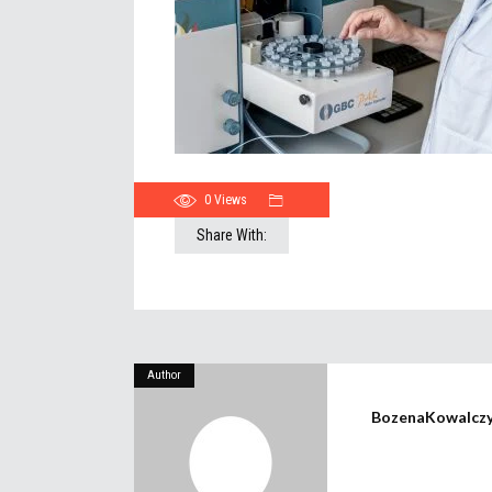
0
Views
Share With:
Author
BozenaKowalcz