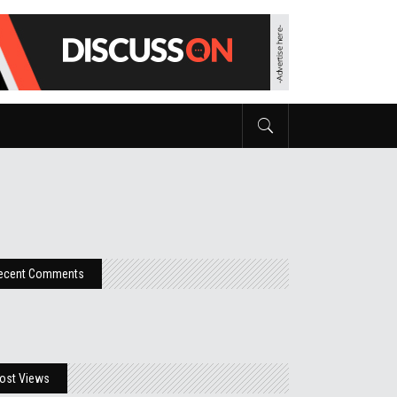
ecent Comments
ost Views