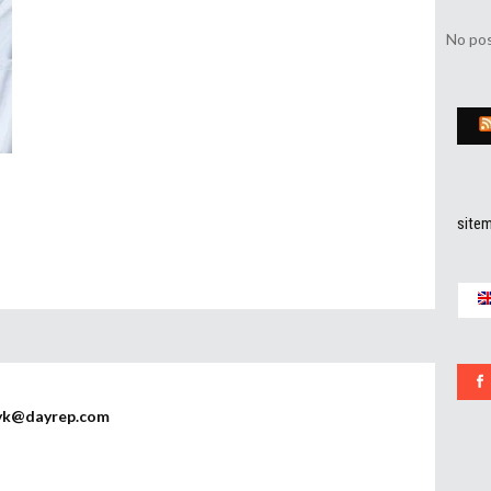
No pos
site
yk@dayrep.com