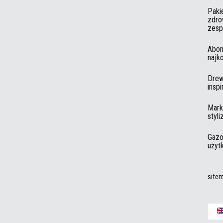
Paki
zdro
zesp
Abon
najk
Drew
insp
Mark
styli
Gazo
użyt
site