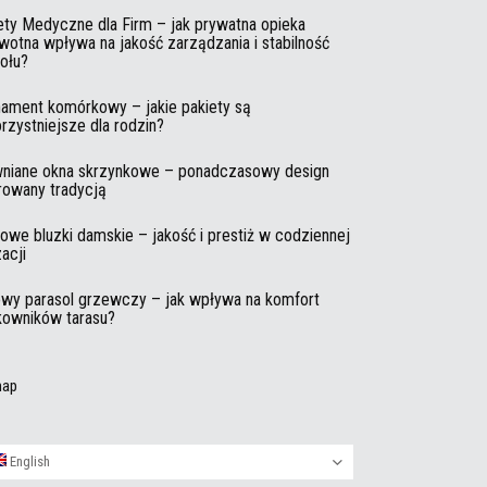
ety Medyczne dla Firm – jak prywatna opieka
wotna wpływa na jakość zarządzania i stabilność
ołu?
ament komórkowy – jakie pakiety są
orzystniejsze dla rodzin?
niane okna skrzynkowe – ponadczasowy design
irowany tradycją
owe bluzki damskie – jakość i prestiż w codziennej
zacji
wy parasol grzewczy – jak wpływa na komfort
kowników tarasu?
map
English