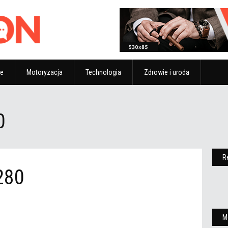
ze
Motoryzacja
Technologia
Zdrowie i uroda
0
R
280
M