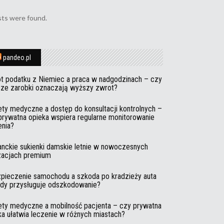
ts were found.
pandeo.pl
t podatku z Niemiec a praca w nadgodzinach – czy
ze zarobki oznaczają wyższy zwrot?
ety medyczne a dostęp do konsultacji kontrolnych –
prywatna opieka wspiera regularne monitorowanie
enia?
anckie sukienki damskie letnie w nowoczesnych
izacjach premium
pieczenie samochodu a szkoda po kradzieży auta
edy przysługuje odszkodowanie?
ety medyczne a mobilność pacjenta – czy prywatna
ka ułatwia leczenie w różnych miastach?