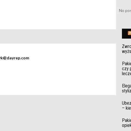
No pos
Zwro
wyżs
yk@dayrep.com
Paki
czy 
lecz
Eleg
styl
Ubez
– ki
Paki
opie