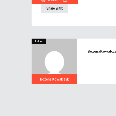
0
Views
Share With:
Author
BozenaKowalcz
Bożena Kowalczyk