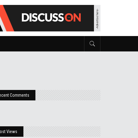
ecent Comments
ost Views