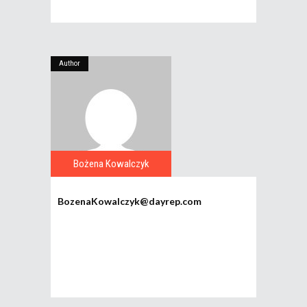
Author
Bożena Kowalczyk
BozenaKowalczyk@dayrep.com