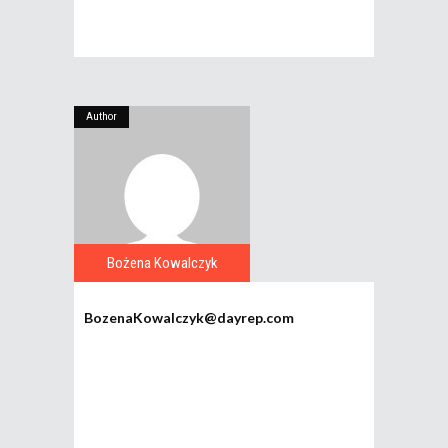
Author
Bożena Kowalczyk
BozenaKowalczyk@dayrep.com