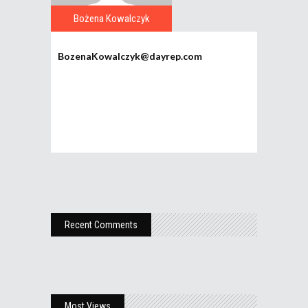
Bożena Kowalczyk
BozenaKowalczyk@dayrep.com
Recent Comments
Most Views