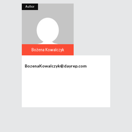
Author
Bożena Kowalczyk
BozenaKowalczyk@dayrep.com