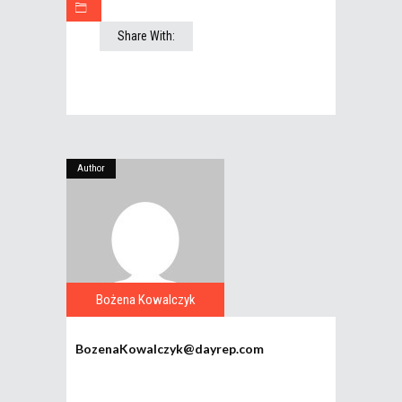
Share With:
Author
Bożena Kowalczyk
BozenaKowalczyk@dayrep.com