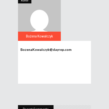
Author
Bożena Kowalczyk
BozenaKowalczyk@dayrep.com