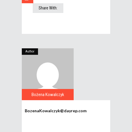
Share With:
Author
Bożena Kowalczyk
BozenaKowalczyk@dayrep.com