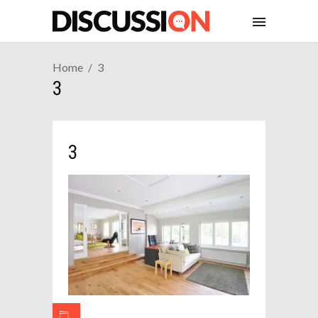
Home
3
3
3