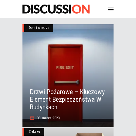
Dom i wnętrze
Drzwi Pożarowe – Kluczowy
Element Bezpieczeństwa W
Budynkach
08. marca 2023
Ciekawe