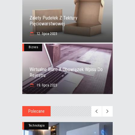
Zalety Pudełek Z Tektury
Pięciowarstwowej
12. lipca 2023
Biznes
Wirtualne Biuro A Obowiązek Wpisu Do
Rejestru
19. lipca 2023
Polecane
Technologia