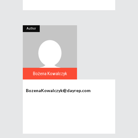
Author
Bożena Kowalczyk
BozenaKowalczyk@dayrep.com