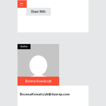
Share With:
Author
Bożena Kowalczyk
BozenaKowalczyk@dayrep.com