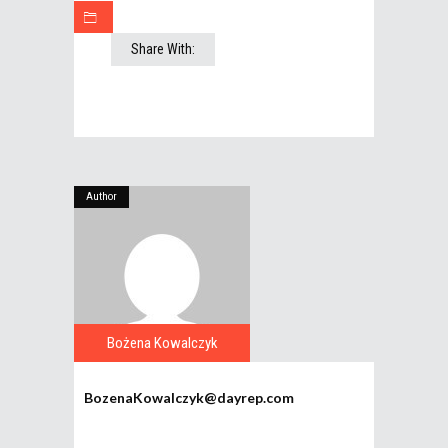
Share With:
Author
Bożena Kowalczyk
BozenaKowalczyk@dayrep.com