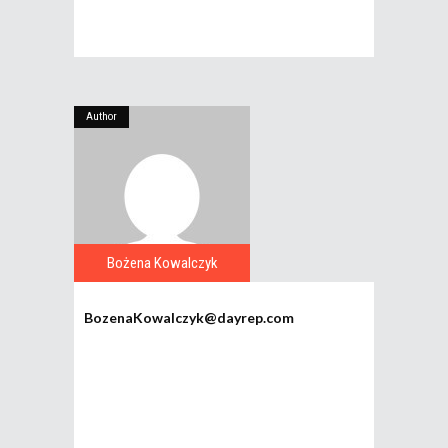
Author
Bożena Kowalczyk
BozenaKowalczyk@dayrep.com