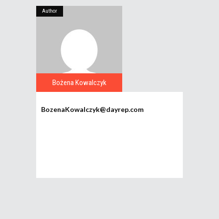
Author
Bożena Kowalczyk
BozenaKowalczyk@dayrep.com