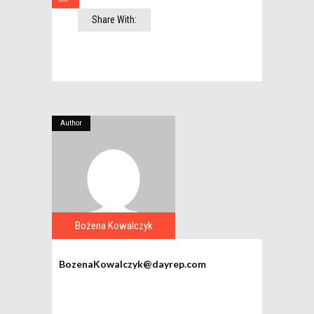
Share With:
Author
Bożena Kowalczyk
BozenaKowalczyk@dayrep.com