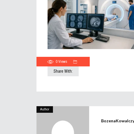
0
Views
Share With:
Author
BozenaKowalcz