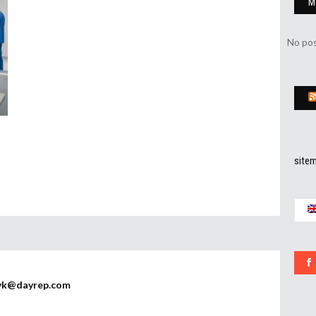
M
No pos
site
yk@dayrep.com