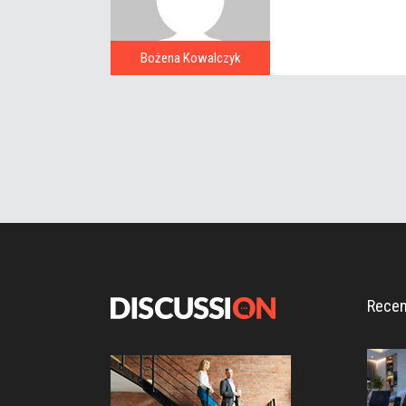
Bożena Kowalczyk
Recen