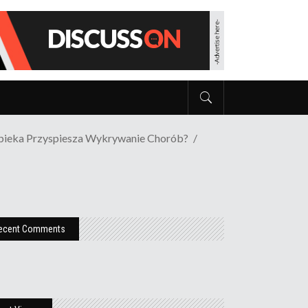
Opieka Przyspiesza Wykrywanie Chorób?
ecent Comments