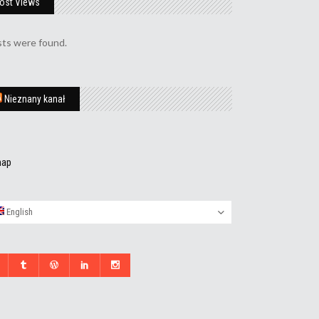
ost Views
ts were found.
Nieznany kanał
map
English