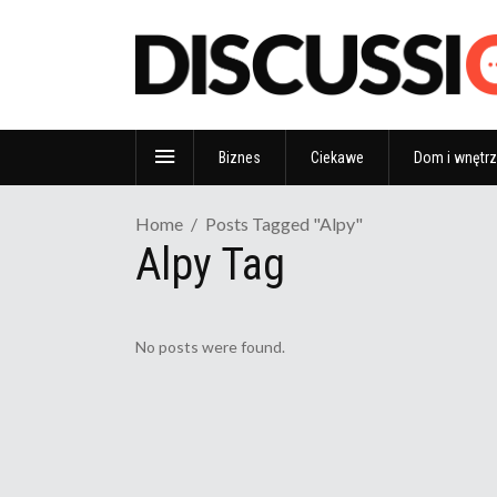
Biznes
Ciekawe
Dom i wnętr
Home
Posts Tagged "alpy"
Alpy Tag
No posts were found.