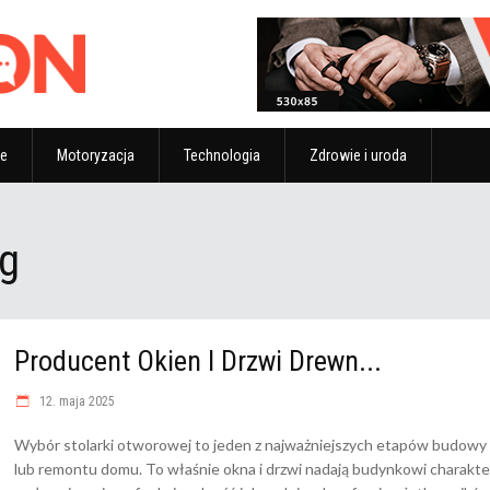
ze
Motoryzacja
Technologia
Zdrowie i uroda
g
Producent Okien I Drzwi Drewn...
12. maja 2025
Wybór stolarki otworowej to jeden z najważniejszych etapów budowy
lub remontu domu. To właśnie okna i drzwi nadają budynkowi charakte