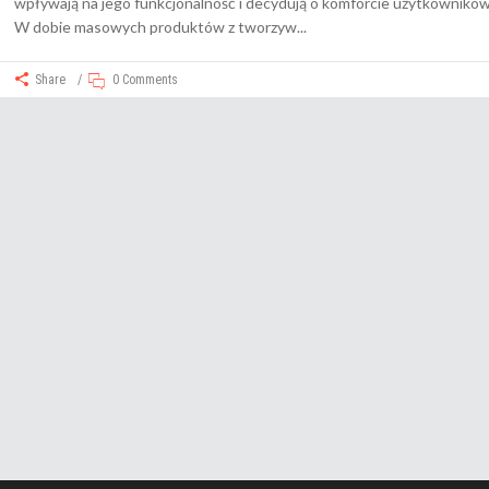
wpływają na jego funkcjonalność i decydują o komforcie użytkowników
W dobie masowych produktów z tworzyw
Share
0 Comments