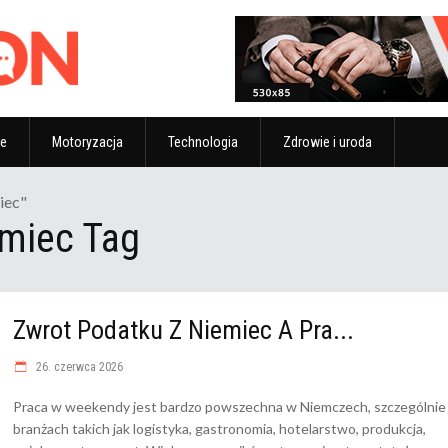
ze
Motoryzacja
Technologia
Zdrowie i uroda
iec"
emiec Tag
Zwrot Podatku Z Niemiec A Pra...
26. czerwca 2026
Praca w weekendy jest bardzo powszechna w Niemczech, szczególnie
branżach takich jak logistyka, gastronomia, hotelarstwo, produkcja,