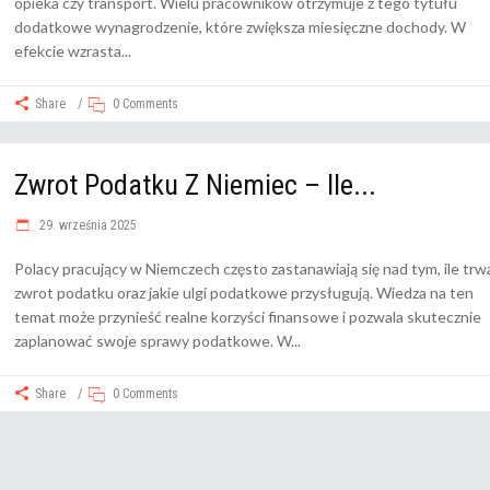
opieka czy transport. Wielu pracowników otrzymuje z tego tytułu
dodatkowe wynagrodzenie, które zwiększa miesięczne dochody. W
efekcie wzrasta
Share
0 Comments
Zwrot Podatku Z Niemiec – Ile...
29. września 2025
Polacy pracujący w Niemczech często zastanawiają się nad tym, ile trw
zwrot podatku oraz jakie ulgi podatkowe przysługują. Wiedza na ten
temat może przynieść realne korzyści finansowe i pozwala skutecznie
zaplanować swoje sprawy podatkowe. W
Share
0 Comments