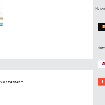
No pos
site
yk@dayrep.com