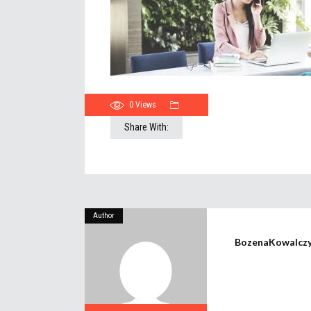
0
Views
Share With:
Author
BozenaKowalcz