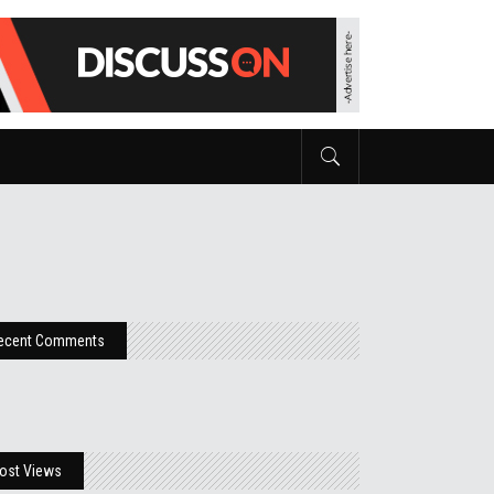
ecent Comments
ost Views