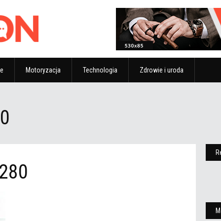
ze
Motoryzacja
Technologia
Zdrowie i uroda
0
R
280
M