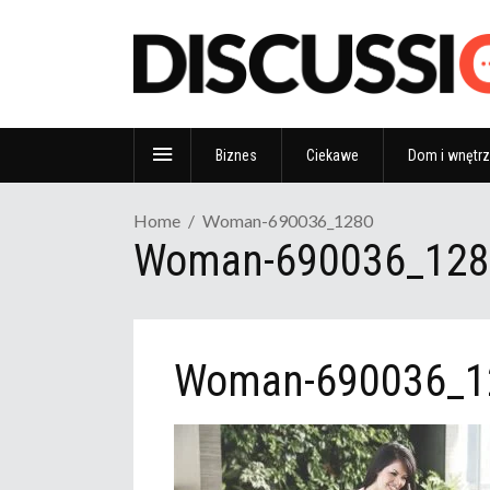
Biznes
Ciekawe
Dom i wnętr
Home
Woman-690036_1280
Woman-690036_128
Woman-690036_1