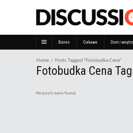
Biznes
Ciekawe
Dom i wnętr
Home
Posts Tagged "fotobudka Cena"
Fotobudka Cena Tag
No posts were found.