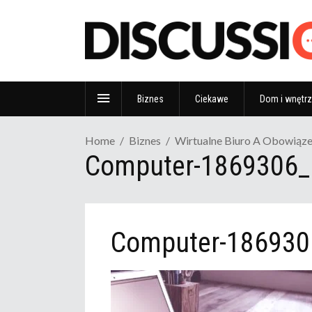
Biznes
Ciekawe
Dom i wnętr
Home
Biznes
Wirtualne Biuro A Obowiąze
Computer-1869306
Computer-186930