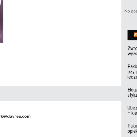
No pos
Zwro
wyżs
Paki
czy 
lecz
Eleg
styl
Ubez
– ki
yk@dayrep.com
Paki
opie