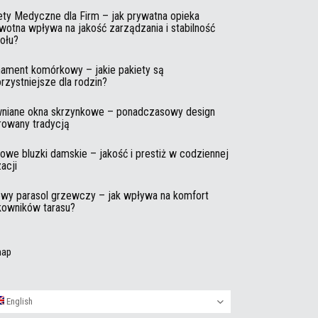
ety Medyczne dla Firm – jak prywatna opieka
wotna wpływa na jakość zarządzania i stabilność
ołu?
ament komórkowy – jakie pakiety są
orzystniejsze dla rodzin?
niane okna skrzynkowe – ponadczasowy design
irowany tradycją
owe bluzki damskie – jakość i prestiż w codziennej
zacji
wy parasol grzewczy – jak wpływa na komfort
kowników tarasu?
map
English