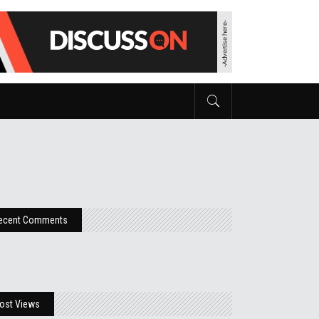
ecent Comments
ost Views