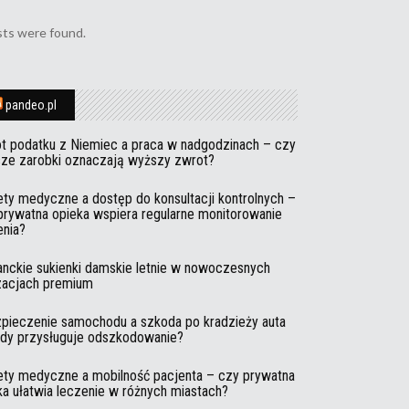
ts were found.
pandeo.pl
t podatku z Niemiec a praca w nadgodzinach – czy
ze zarobki oznaczają wyższy zwrot?
ety medyczne a dostęp do konsultacji kontrolnych –
prywatna opieka wspiera regularne monitorowanie
enia?
anckie sukienki damskie letnie w nowoczesnych
izacjach premium
pieczenie samochodu a szkoda po kradzieży auta
edy przysługuje odszkodowanie?
ety medyczne a mobilność pacjenta – czy prywatna
ka ułatwia leczenie w różnych miastach?