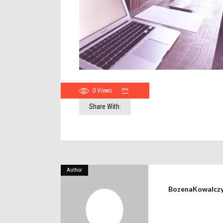
0
Views
Share With:
Author
BozenaKowalcz