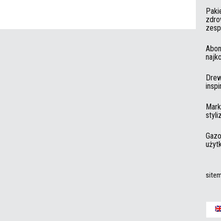
Paki
zdro
zesp
Abon
najk
Drew
insp
Mark
styli
Gazo
użyt
site