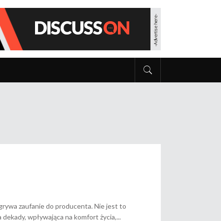
grywa zaufanie do producenta. Nie jest to
a dekady, wpływająca na komfort życia,