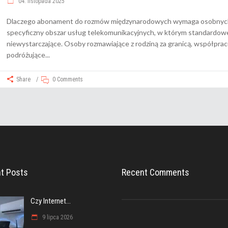
04. listopada 2025
Dlaczego abonament do rozmów międzynarodowych wymaga osobnych 
specyficzny obszar usług telekomunikacyjnych, w którym standardow
niewystarczające. Osoby rozmawiające z rodziną za granicą, współprac
podróżujące
Share
0 Comments
t Posts
Recent Comments
Czy Internet...
9 lipca 2026