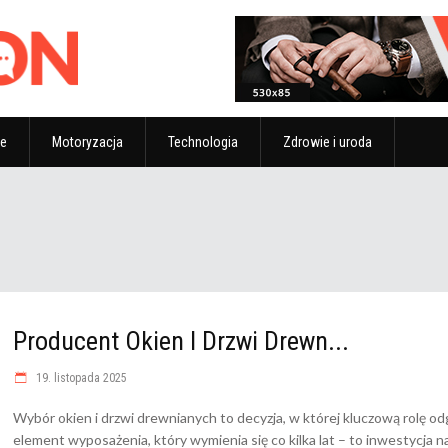
ze
Motoryzacja
Technologia
Zdrowie i uroda
Producent Okien I Drzwi Drewn...
19. listopada 2025
Wybór okien i drzwi drewnianych to decyzja, w której kluczową rolę od
element wyposażenia, który wymienia się co kilka lat – to inwestycja n