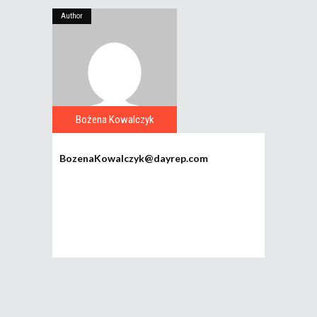
Author
Bożena Kowalczyk
BozenaKowalczyk@dayrep.com