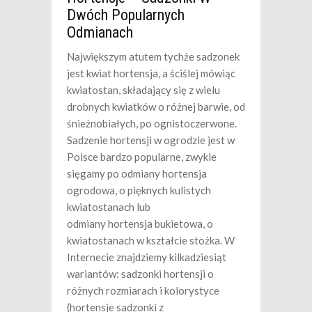
Dwóch Popularnych
Odmianach
Największym atutem tychże sadzonek
jest kwiat hortensja, a ściślej mówiąc
kwiatostan, składający się z wielu
drobnych kwiatków o różnej barwie, od
śnieżnobiałych, po ognistoczerwone.
Sadzenie hortensji w ogrodzie jest w
Polsce bardzo popularne, zwykle
sięgamy po odmiany hortensja
ogrodowa, o pięknych kulistych
kwiatostanach lub
odmiany hortensja bukietowa, o
kwiatostanach w kształcie stożka. W
Internecie znajdziemy kilkadziesiąt
wariantów: sadzonki hortensji o
różnych rozmiarach i kolorystyce
(hortensje sadzonki z