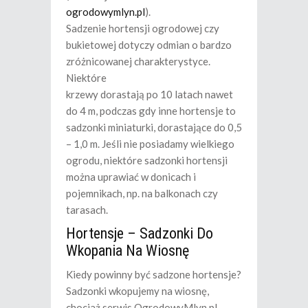
ogrodowymlyn.pl
).
Sadzenie hortensji ogrodowej czy
bukietowej dotyczy odmian o bardzo
zróżnicowanej charakterystyce.
Niektóre
krzewy dorastają po 10 latach nawet
do 4 m, podczas gdy inne hortensje to
sadzonki miniaturki, dorastające do 0,5
– 1,0 m. Jeśli nie posiadamy wielkiego
ogrodu, niektóre sadzonki hortensji
można uprawiać w donicach i
pojemnikach, np. na balkonach czy
tarasach.
Hortensje – Sadzonki Do
Wkopania Na Wiosnę
Kiedy powinny być sadzone hortensje?
Sadzonki wkopujemy na wiosnę,
chociaż serwis OgrodowyMlyn.pl