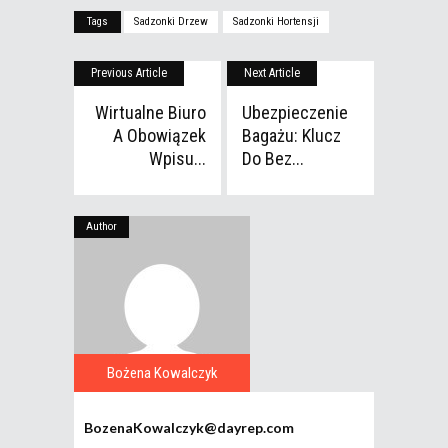
Tags
Sadzonki Drzew
Sadzonki Hortensji
Previous Article
Next Article
Wirtualne Biuro
Ubezpieczenie
A Obowiązek
Bagażu: Klucz
Wpisu...
Do Bez...
Author
Bożena Kowalczyk
BozenaKowalczyk@dayrep.com