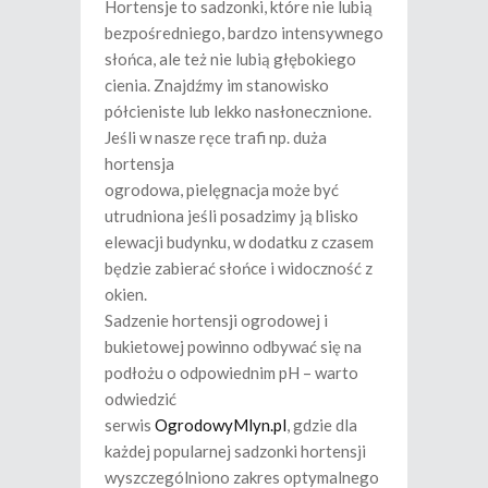
Hortensje to sadzonki, które nie lubią
bezpośredniego, bardzo intensywnego
słońca, ale też nie lubią głębokiego
cienia. Znajdźmy im stanowisko
półcieniste lub lekko nasłonecznione.
Jeśli w nasze ręce trafi np. duża
hortensja
ogrodowa, pielęgnacja może być
utrudniona jeśli posadzimy ją blisko
elewacji budynku, w dodatku z czasem
będzie zabierać słońce i widoczność z
okien.
Sadzenie hortensji ogrodowej i
bukietowej powinno odbywać się na
podłożu o odpowiednim pH – warto
odwiedzić
serwis
OgrodowyMlyn.pl
, gdzie dla
każdej popularnej sadzonki hortensji
wyszczególniono zakres optymalnego