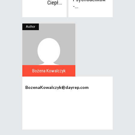
Ciepł...
-...
Author
Bożena Kowalczyk
BozenaKowalczyk@dayrep.com